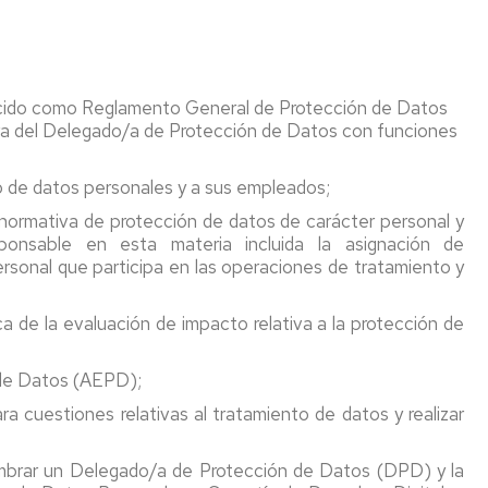
Procedimiento
Casos
ido como Reglamento General de Protección de Datos
habituales
gura del Delegado/a de Protección de Datos con funciones
Formularios
o de datos personales y a sus empleados;
Acceso
a
normativa de protección de datos de carácter personal y
expedientes
sponsable en esta materia incluida la asignación de
y
ersonal que participa en las operaciones de tratamiento y
documentos
 de la evaluación de impacto relativa a la protección de
de Datos (AEPD);
uestiones relativas al tratamiento de datos y realizar
ombrar un Delegado/a de Protección de Datos (DPD) y la