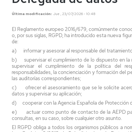
sobre
Modificación
tratamientos
datos
Normativa
Última modificación
Jue , 23/07/2026 - 10:48
personales
Universidad
UZ
Inventario
El Reglamento europeo 2016/679, comúnmente conoc
de
o, por sus siglas, RGPD, ha introducido esta nueva fi
Actividades
Procedimiento
de
a
de:
Tratamiento
seguir
a) informar y asesorar al responsable del tratamient
Modificación
Solicitudes
b) supervisar el cumplimiento de lo dispuesto en la 
o
supervisar el cumplimiento de la política del re
supresión
Personas
responsabilidades, la concienciación y formación del p
de
trans
las auditorías correspondientes;
tratamientos
e
c) ofrecer el asesoramiento que se le solicite acerca
intersexuales
datos y supervisar su aplicación;
Nociones
básicas
Personas
d) cooperar con la Agencia Española de Protección 
fallecidas
e) actuar como punto de contacto de la AEPD para c
Preguntas
consultas, en su caso, sobre cualquier otro asunto.
frecuentes
tratamientos
El RGPD obliga a todos los organismos públicos a n