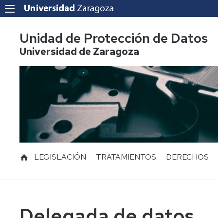
Unidad de Protección de Datos
Universidad de Zaragoza
LEGISLACIÓN
TRATAMIENTOS
DERECHOS
Legislación
Política
Cuales
Europea
de
son
privacidad
tus
derechos
Legislación
Delegada de datos
Estatal
Información