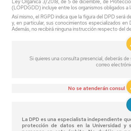
Ley Orgánica 3/2018, de 5 de diciembre, de Protecci
Procedimiento
(LOPDGDD) incluye entre los organismos obligados a la
autorización
nuevos
Así mismo, el RGPD indica que la figura del DPD será 
tratamientos
y, en particular, sus conocimientos especializados en
Además, no recibirá ninguna instrucción respecto del de
Si quieres una consulta presencial, deberás de 
correo electrón
No se atenderán consultas 
La DPD es una especialista independiente qu
protección de datos en la Universidad y 